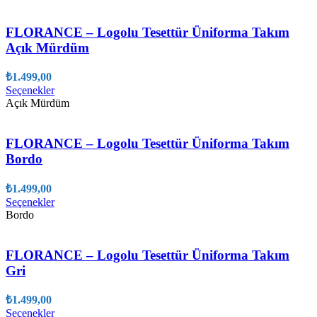
birden
fazla
varyasyonu
FLORANCE – Logolu Tesettür Üniforma Takım
var.
Açık Mürdüm
Seçenekler
ürün
₺
1.499,00
sayfasından
Bu
Seçenekler
seçilebilir
ürünün
Açık Mürdüm
birden
fazla
varyasyonu
FLORANCE – Logolu Tesettür Üniforma Takım
var.
Bordo
Seçenekler
ürün
₺
1.499,00
sayfasından
Bu
Seçenekler
seçilebilir
ürünün
Bordo
birden
fazla
varyasyonu
FLORANCE – Logolu Tesettür Üniforma Takım
var.
Gri
Seçenekler
ürün
₺
1.499,00
sayfasından
Bu
Seçenekler
seçilebilir