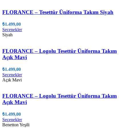
birden
fazla
varyasyonu
FLORANCE – Tesettür Üniforma Takım Siyah
var.
Seçenekler
₺
1.499,00
ürün
Bu
Seçenekler
sayfasından
ürünün
Siyah
seçilebilir
birden
fazla
varyasyonu
FLORANCE – Logolu Tesettür Üniforma Takım
var.
Açık Mavi
Seçenekler
ürün
₺
1.499,00
sayfasından
Bu
Seçenekler
seçilebilir
ürünün
Açık Mavi
birden
fazla
varyasyonu
FLORANCE – Logolu Tesettür Üniforma Takım
var.
Açık Mavi
Seçenekler
ürün
₺
1.499,00
sayfasından
Bu
Seçenekler
seçilebilir
ürünün
Benetton Yeşili