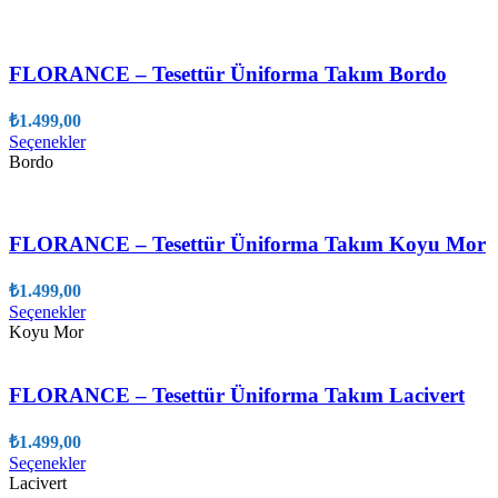
birden
fazla
varyasyonu
var.
FLORANCE – Tesettür Üniforma Takım Bordo
Seçenekler
ürün
₺
1.499,00
sayfasından
Bu
Seçenekler
seçilebilir
ürünün
Bordo
birden
fazla
varyasyonu
var.
FLORANCE – Tesettür Üniforma Takım Koyu Mor
Seçenekler
ürün
₺
1.499,00
sayfasından
Bu
Seçenekler
seçilebilir
ürünün
Koyu Mor
birden
fazla
varyasyonu
FLORANCE – Tesettür Üniforma Takım Lacivert
var.
Seçenekler
₺
1.499,00
ürün
Bu
Seçenekler
sayfasından
ürünün
Lacivert
seçilebilir