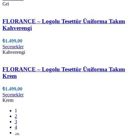
ürünün
Gri
birden
fazla
varyasyonu
FLORANCE – Logolu Tesettür Üniforma Takım
var.
Kahverengi
Seçenekler
ürün
₺
1.499,00
sayfasından
Bu
Seçenekler
seçilebilir
ürünün
Kahverengi
birden
fazla
varyasyonu
FLORANCE – Logolu Tesettür Üniforma Takım
var.
Krem
Seçenekler
ürün
₺
1.499,00
sayfasından
Bu
Seçenekler
seçilebilir
ürünün
Krem
birden
1
fazla
2
varyasyonu
3
var.
4
Seçenekler
→
ürün