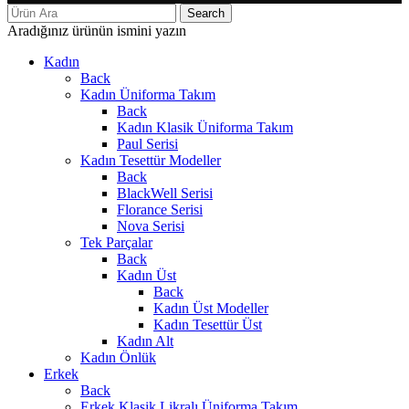
Search
Aradığınız ürünün ismini yazın
Kadın
Back
Kadın Üniforma Takım
Back
Kadın Klasik Üniforma Takım
Paul Serisi
Kadın Tesettür Modeller
Back
BlackWell Serisi
Florance Serisi
Nova Serisi
Tek Parçalar
Back
Kadın Üst
Back
Kadın Üst Modeller
Kadın Tesettür Üst
Kadın Alt
Kadın Önlük
Erkek
Back
Erkek Klasik Likralı Üniforma Takım