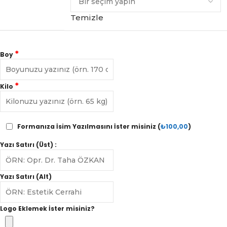
Temizle
*
Boy
*
Kilo
Formanıza İsim Yazılmasını İster misiniz (
₺
100,00
)
Yazı Satırı (Üst) :
Yazı Satırı (Alt)
Logo Eklemek İster misiniz?