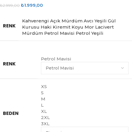
₺
1.999,00
₺
2.999,00
Kahverengi
Açık Mürdüm
Avcı Yeşili
Gül
RENK
Kurusu
Haki
Kiremit
Koyu Mor
Lacivert
Mürdüm
Petrol Mavisi
Petrol Yeşili
Petrol Mavisi
RENK
XS
S
M
L
XL
BEDEN
2XL
3XL