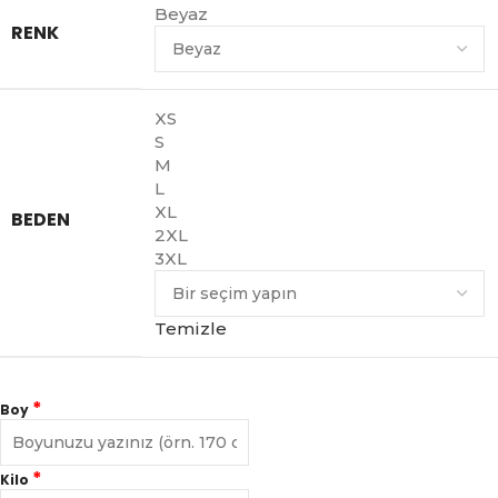
Beyaz
RENK
XS
S
M
L
XL
BEDEN
2XL
3XL
Temizle
*
Boy
*
Kilo